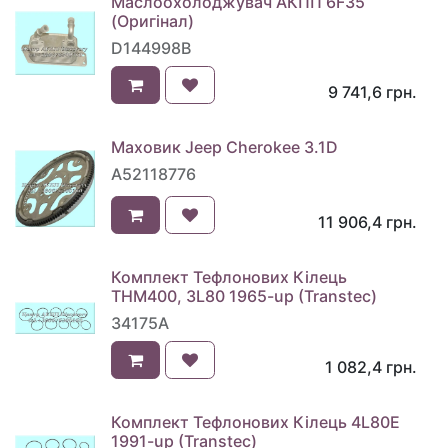
Маслоохолоджувач АКПП 6F35
(Оригінал)
D144998B
9 741,6
грн.
Маховик Jeep Cherokee 3.1D
A52118776
11 906,4
грн.
Комплект Тефлонових Кілець
THM400, 3L80 1965-up (Transtec)
34175A
1 082,4
грн.
Комплект Тефлонових Кілець 4L80E
1991-up (Transtec)