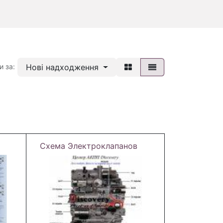
Нові надходження
и за:
Схема Электроклапанов