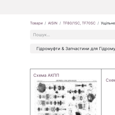
Товари
AISIN
TF80/1SC, TF70SC
Ущільне
Гідромуфти & Запчастини для Гідром
Схема АКПП
Схе