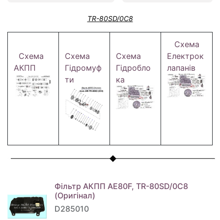
TR-80SD/0C8
Схема
Схема
Схема
Схема
Електрок
АКПП
Гідромуф
Гідробло
лапанів
ти
ка
Фільтр АКПП AE80F, TR-80SD/0C8
(Оригінал)
D285010