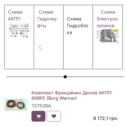
Схема
Схема
Схема
АКПП
Гидрому
Схема
Электрок
фты
Гидробло
лапанов
ка
Комплект Фрикційних Дисків АКПП
66RFE (Borg Warner)
72752BA
8 172,1
грн.