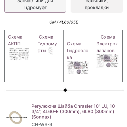
Запчастини для
сальники,
Гідромуфт
прокладки
GM / 4L60/65E
Схема
Схема
Схема
АКПП
Гидрому
Схема
Электрок
фты
Гидробло
лапанов
ка
Регулююча Шайба Chrasler 10" LU, 10-
3/4", 4L60-E (300mm), 6L80 (300mm)
(Sonnax)
CH-WS-9