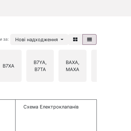
Нові надходження
и за:
B7YA,
BAXA,
BDRA,
B7XA
B7TA
MAXA
S4RA
Схема Електроклапанів