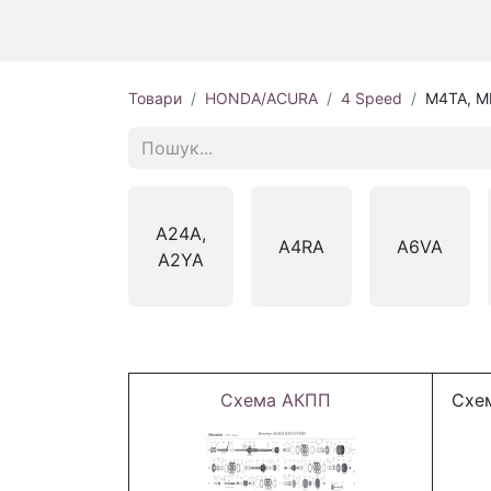
Товари
HONDA/ACURA
4 Speed
M4TA, 
A24A,
A4RA
A6VA
A2YA
Схема АКПП
Схем