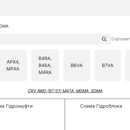
MDMA
Сортуват
B4RA,
APX4,
B46A,
B6VA
B7VA
MPXA
M4RA
CRV AWD (97-01) M4TA, MDMA, SDMA
а Гідромуфти
Схема Гідроблока