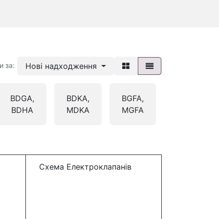
Нові надходження
и за:
BDGA,
BDKA,
BGFA,
BGHA,
BDHA
MDKA
MGFA
MGHA
Схема Електроклапанів