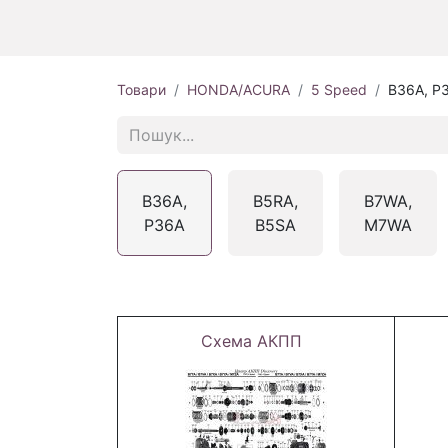
Товари
HONDA/ACURA
5 Speed
B36A, P
B36A,
B5RA,
B7WA,
P36A
B5SA
M7WA
Схема АКПП