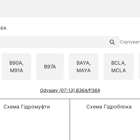
36A
Сортуват
B90A,
BAYA,
BCLA,
B97A
M91A
MAYA
MCLA
Odyssey (07-13) B36A/P36A
Схема Гідромуфти
Схема Гідроблока