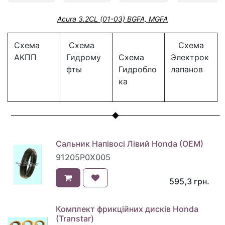
Acura 3.2CL (01-03) BGFA, MGFA
Схема
Схема
Схема
АКПП
Гидрому
Схема
Электрок
фты
Гидробло
лапанов
ка
Сальник Напівосі Лівий Honda (OEM)
91205P0X005
595,3
грн.
Комплект фрикційних дисків Honda
(Transtar)