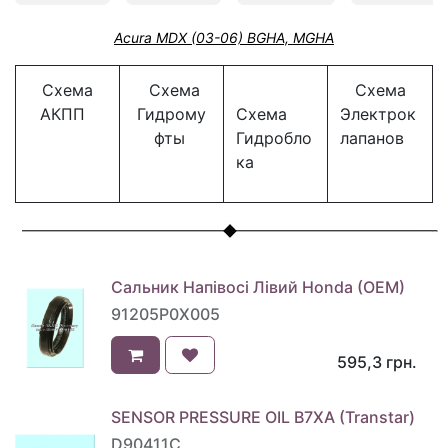
Acura MDX (03-06) BGHA, MGHA
Схема
Схема
Схема
АКПП
Гидрому
Схема
Электрок
фты
Гидробло
лапанов
ка
Сальник Напівосі Лівий Honda (OEM)
91205P0X005
595,3
грн.
SENSOR PRESSURE OIL B7XA (Transtar)
D90411C