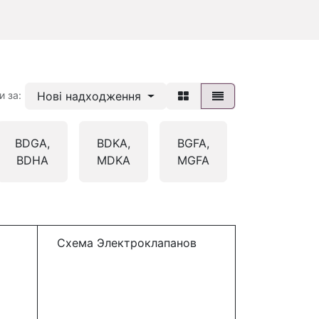
Нові надходження
и за:
BDGA,
BDKA,
BGFA,
BGHA,
BDHA
MDKA
MGFA
MGHA
Схема Электроклапанов