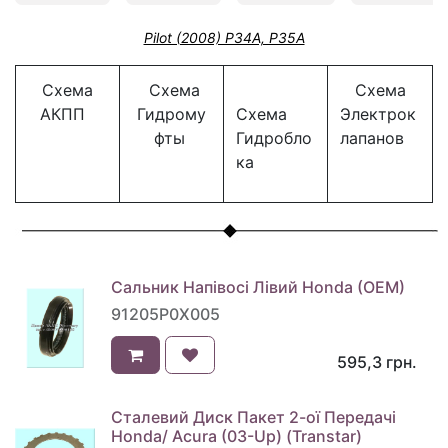
Pilot (2008) P34A, P35A
Схема
Схема
Схема
АКПП
Гидрому
Схема
Электрок
фты
Гидробло
лапанов
ка
Сальник Напівосі Лівий Honda (OEM)
91205P0X005
595,3
грн.
Сталевий Диск Пакет 2-ої Передачі
Honda/ Acura (03-Up) (Transtar)