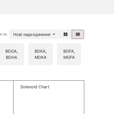
Нові надходження
и за:
BDGA,
BDKA,
BGFA,
BGHA,
BDHA
MDKA
MGFA
MGHA
Solenoid Chart