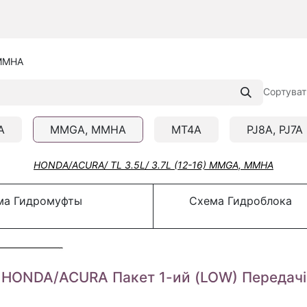
MMHA
Сортуват
A
MMGA, MMHA
MT4A
PJ8A, PJ7A
HONDA/ACURA/ TL 3.5L/ 3.7L (12-16) MMGA, MMHA
а Гидромуфты
Схема Гидроблока
 HONDA/ACURA Пакет 1-ий (LOW) Передачі 