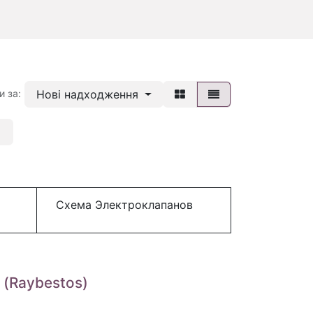
Нові надходження
и за:
Схема Электроклапанов
(Raybestos)