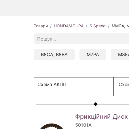
Товари
HONDA/ACURA
6 Speed
MMGA, 
B8CA, B8BA
M7PA
M8E
Схема АКПП
Схем
Фрикційний Диск
50101A