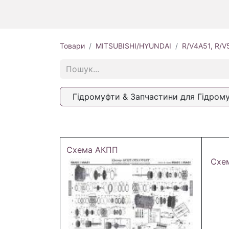
Товари
MITSUBISHI/HYUNDAI
R/V4A51, R/V
Гідромуфти & Запчастини для Гідром
Схема АКПП
Схе