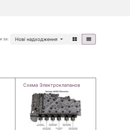
Нові надходження
и за:
Схема Электроклапанов