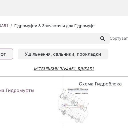
5A51
Гідромуфти & Запчастини для Гідромуфт
Сортуват
уфт
Ущільнення, сальники, прокладки
MITSUBISHI/ R/V4A51, R/V5A51
Схема Гидроблока
ма Гидромуфты